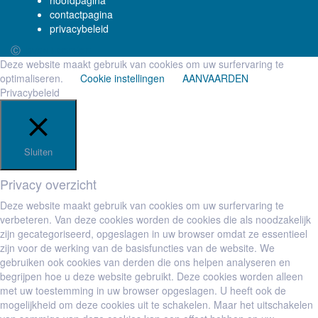
hoofdpagina
contactpagina
privacybeleid
Ⓒ
bvba i-comfort
Deze website maakt gebruik van cookies om uw surfervaring te
optimaliseren.
Cookie instellingen
AANVAARDEN
Privacybeleid
Sluiten
Privacy overzicht
Deze website maakt gebruik van cookies om uw surfervaring te
verbeteren. Van deze cookies worden de cookies die als noodzakelijk
zijn gecategoriseerd, opgeslagen in uw browser omdat ze essentieel
zijn voor de werking van de basisfuncties van de website. We
gebruiken ook cookies van derden die ons helpen analyseren en
begrijpen hoe u deze website gebruikt. Deze cookies worden alleen
met uw toestemming in uw browser opgeslagen. U heeft ook de
mogelijkheid om deze cookies uit te schakelen. Maar het uitschakelen