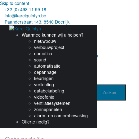
Skip to content
+32 (0) 498 11 99 18
info@karelquintyn.be
Paanderstraat 143, 8540 Deerlijk
Waarmee kunnen wij u helpen?
Aiphone
nieuwbouw
verbouwproject
domotica
Posted on
maart 5, 2017
juni 25, 2021
by
admin
sound
automatisatie
Bericht navigatie
depannage
keuringen
Bticino
verlichting
databekabeling
Zoeken naar:
videofonie
ventilatiesystemen
Recente reacties
zonnepanelen
alarm- en camerabewaking
Offerte nodig?
Archieven